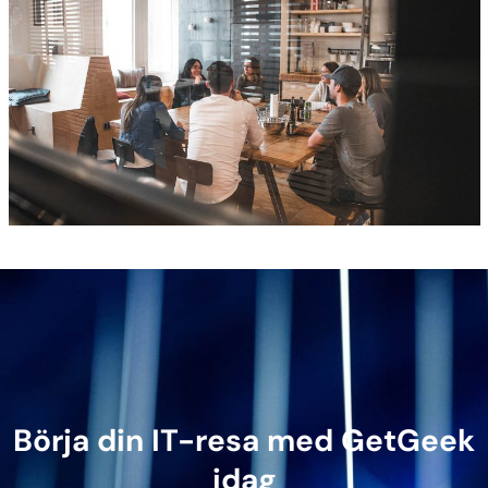
Börja din IT-resa med GetGeek
idag