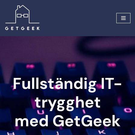
Hoppa
till
innehåll
Fullständig IT-
trygghet
med GetGeek