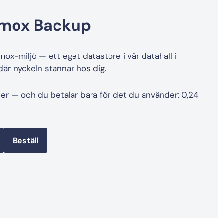
xmox Backup
ox-miljö — ett eget datastore i vår datahall i
är nyckeln stannar hos dig.
ler — och du betalar bara för det du använder: 0,24
Beställ