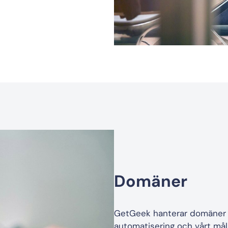
Domäner
GetGeek hanterar domäner å
automatisering och vårt mål 