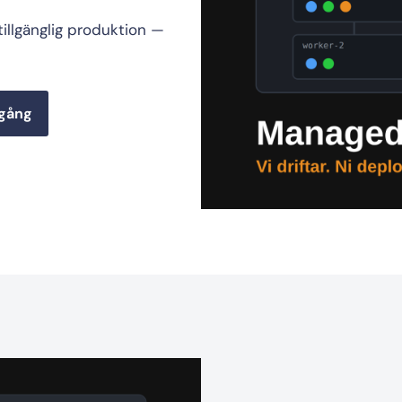
tillgänglig produktion —
gång