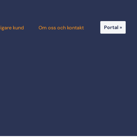
Portal »
digare kund
Om oss och kontakt